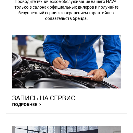
Проводите техническое обслуживание вашего HAVAL
только в салонах официальных дилеров и получайте
безупречный сервис с сохранением гарантийных
обязательств бренда.
8 (771)
731-06-22
НОВОСТИ
КОНТАКТЫ
Haval
Zhayik
Motors
ЗАПИСЬ НА СЕРВИС
ПОДРОБНЕЕ