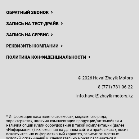
ОБРАТНЫЙ ЗВОНОК
ЗАПИСЬ НА ТЕСТ-ДРАЙВ
ЗАПИСЬ НА СЕРВИС
РЕКВИЗИТЫ КОМПАНИИ
8 (771)
731-06-22
НОВОСТИ
КОНТАКТЫ
ПОЛИТИКА КОНФИДЕНЦИАЛЬНОСТИ
Haval
Zhayik
Motors
© 2026 Haval Zhayik Motors
8 (771) 731-06-22
info.haval@zhayik-motors.kz
* Информация касательно стоимости, модельного ряда,
характеристик, наличия комплектации продукции/автомобиля и
наличия опции и/или оборудования в такой комплектации (далее –
«Информация»), изложенная на данном сайте и прайс-листах, носит
исключительно информативный характер, зависит от местных
условий, ограничений и, следовательно может различаться в