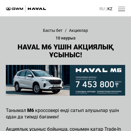
RU
|
KZ
Басты бет
/
Акциялар
10 наурыз
HAVAL M6 ҮШІН АКЦИЯЛЫҚ
ҰСЫНЫС!
Танымал
M6
кроссовері енді сатып алушылар үшін
одан да тиімді бағамен!
Акциялық ұсыныс бойынша, сонымен қатар Trade-In