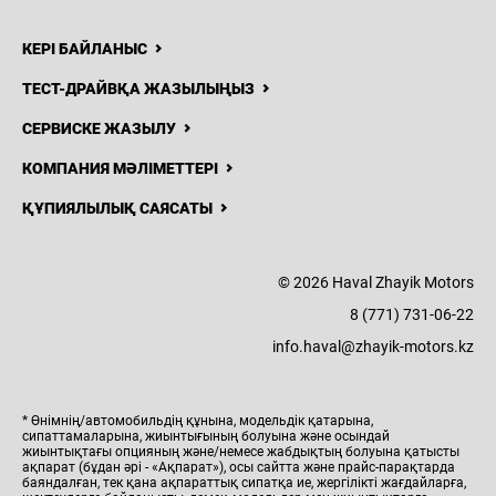
КЕРІ БАЙЛАНЫС
ТЕСТ-ДРАЙВҚА ЖАЗЫЛЫҢЫЗ
СЕРВИСКЕ ЖАЗЫЛУ
КОМПАНИЯ МӘЛІМЕТТЕРІ
ҚҰПИЯЛЫЛЫҚ САЯСАТЫ
© 2026 Haval Zhayik Motors
8 (771) 731-06-22
info.haval@zhayik-motors.kz
* Өнімнің/автомобильдің құнына, модельдік қатарына,
сипаттамаларына, жиынтығының болуына және осындай
жиынтықтағы опцияның және/немесе жабдықтың болуына қатысты
ақпарат (бұдан әрі - «Ақпарат»), осы сайтта және прайс-парақтарда
баяндалған, тек қана ақпараттық сипатқа ие, жергілікті жағдайларға,