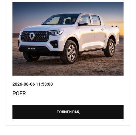
8 (771)
731-06-22
Н
ЖАҢАЛЫҚТАР
БАЙЛАНЫСТАР
Haval
Zhayik
Motors
2026-08-06 11:53:00
POER
ТОЛЫҒЫРАҚ