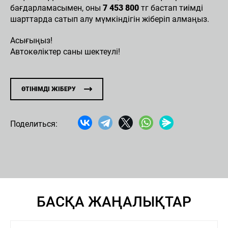
бағдарламасымен, оны
7 453 800
тг бастап тиімді
шарттарда сатып алу мүмкіндігін жіберіп алмаңыз.
Асығыңыз!
Автокөліктер саны шектеулі!
ӨТІНІМДІ ЖІБЕРУ
Поделиться:
БАСҚА ЖАҢАЛЫҚТАР