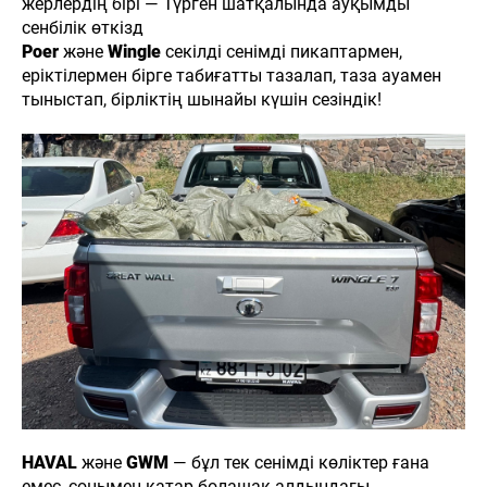
жерлердің бірі — Түрген шатқалында ауқымды
сенбілік өткізд
Poer
және
Wingle
секілді сенімді пикаптармен,
еріктілермен бірге табиғатты тазалап, таза ауамен
тыныстап, бірліктің шынайы күшін сезіндік!
HAVAL
және
GWM
— бұл тек сенімді көліктер ғана
емес, сонымен қатар болашақ алдындағы