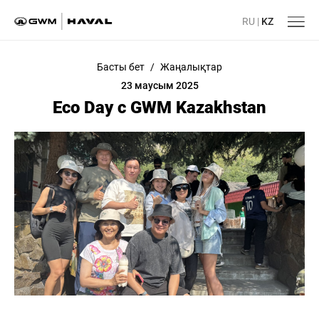
RU
|
KZ
Басты бет
/
Жаңалықтар
23 маусым 2025
Eco Day с GWM Kazakhstan