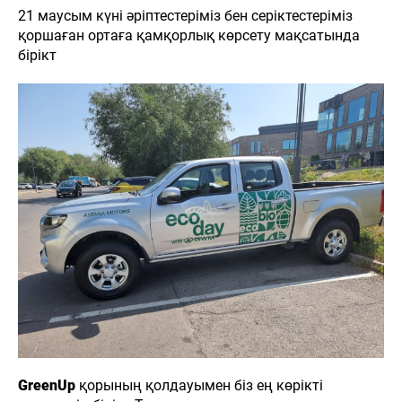
21 маусым күні әріптестеріміз бен серіктестеріміз
қоршаған ортаға қамқорлық көрсету мақсатында
бірікт
GreenUp
қорының қолдауымен біз ең көрікті