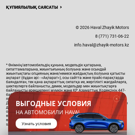
ҚҰПИЯЛЫЛЫҚ САЯСАТЫ
© 2026 Haval Zhayik Motors
8 (771) 731-06-22
info.haval@zhayik-motors.kz
* Өнімнің/автомобильдің құнына, модельдік қатарына,
сипаттамаларына, жиынтығының болуына және осындай
жиынтықтағы опцияның және/немесе жабдықтың болуына қатысты
ақпарат (бұдан әрі - «Ақпарат»), осы сайтта және прайс-парақтарда
баяндалған, тек қана ақпараттық сипатқа ие, жергілікті жағдайларға,
шектеулерге байланысты, демек, модельдер мен жиынтықтарға
байланысты ерекшеленуі мүмкін және ҚР Азаматтық Кодексінің 447-
бабына сәйкес жария оферта болып табылмайды. Осы сайтта және
прайс-парақтарда баяндалған ең жоғары бағалар мен ақпарат
ВЫГОДНЫЕ УСЛОВИЯ
Дистрибьютор тарапынан алдын ала ескертусіз сату орындарындағы
дилердің нақты бағалары мен ақпараттарынан ерекшеленуі мүмкін,
НА АВТОМОБИЛИ HAVAL
осыған байланысты сіз өз қалаңыздағы ресми дилерден толық және
өзекті ақпаратты ала аласыз. Қандай да бір автомобильді немесе
өнімді сатып алудың негізгі шарттары тиісті сатып алу-сату
Узнать условия
шарттарында айқындалады.