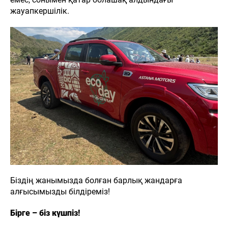
жауапкершілік.
8 (771)
731-06-22
Н
ЖАҢАЛЫҚТАР
БАЙЛАНЫСТАР
Haval
Біздің жанымызда болған барлық жандарға
Zhayik
Motors
алғысымызды білдіреміз!
Бірге – біз күшпіз!